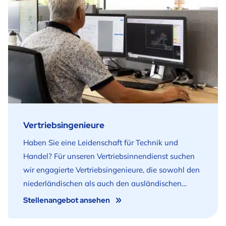
Vertriebsingenieure
Haben Sie eine Leidenschaft für Technik und
Handel? Für unseren Vertriebsinnendienst suchen
wir engagierte Vertriebsingenieure, die sowohl den
niederländischen als auch den ausländischen
Markt erobern wollen. Unser Team arbeitet an
Stellenangebot ansehen
innovativen Vorschlägen für Abwasserbehandlung
und Wassermanagement.