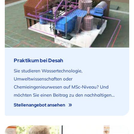
Praktikum bei Desah
Sie studieren Wassertechnologie,
Umweltwissenschaften oder
Chemieingenieurwesen auf MSc-Niveau? Und
möchten Sie einen Beitrag zu den nachhaltigen
Wasserlösungen der Zukunft leisten? Dann ist
Stellenangebot ansehen
dieses Praktikum genau das Richtige für Sie!