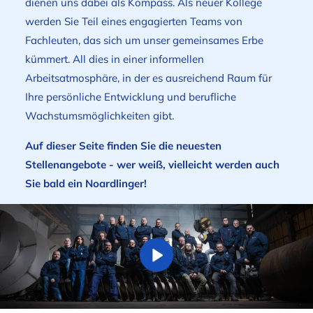
dienen uns dabei als Kompass. Als neuer Kollege
werden Sie Teil eines engagierten Teams von
Fachleuten, das sich um unser gemeinsames Erbe
kümmert. All dies in einer informellen
Arbeitsatmosphäre, in der es ausreichend Raum für
Ihre persönliche Entwicklung und berufliche
Wachstumsmöglichkeiten gibt.
Auf dieser Seite finden Sie die neuesten
Stellenangebote - wer weiß, vielleicht werden auch
Sie bald ein Noardlinger!