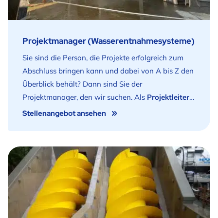
Projektmanager (Wasserentnahmesysteme)
Sie sind die Person, die Projekte erfolgreich zum
Abschluss bringen kann und dabei von A bis Z den
Überblick behält? Dann sind Sie der
Projektmanager, den wir suchen. Als
Projektleiter
(Schwerpunkt Water Intake Systems) sind Sie ein
Stellenangebot ansehen
Organisator mit Kenntnissen im Bereich der
maschinentechnischen Anlagen mit besonderem
Schwerpunkt auf dem Water Intake-Markt, sowohl
in Bezug auf die Planung als auch auf die
Ausführung. Sie haben ein gutes kaufmännisches
Gespür und können sich sowohl mündlich als auch
schriftlich gut ausdrücken. Darüber hinaus verfügen
Sie über Flexibilität und gute