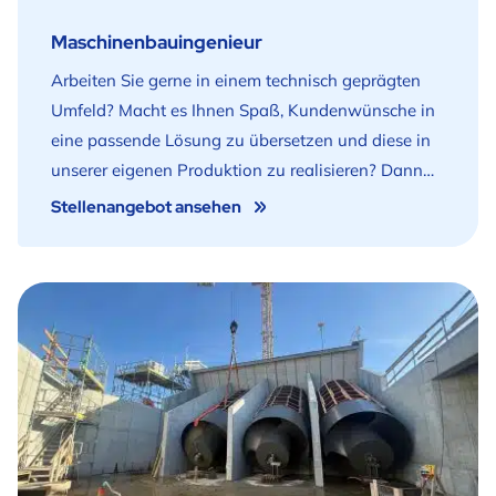
Maschinenbauingenieur
Arbeiten Sie gerne in einem technisch geprägten
Umfeld? Macht es Ihnen Spaß, Kundenwünsche in
eine passende Lösung zu übersetzen und diese in
unserer eigenen Produktion zu realisieren? Dann
könnten Sie als Maschinenbauingenieur in unserer
Stellenangebot ansehen
Konstruktionsabteilung arbeiten.