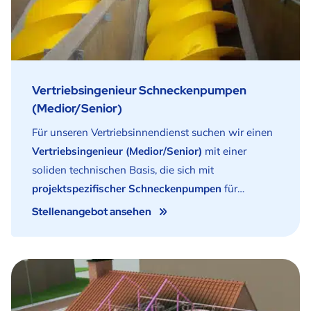
Kommunikationsfähigkeiten.
Vertriebsingenieur Schneckenpumpen
(Medior/Senior)
Für unseren Vertriebsinnendienst suchen wir einen
Vertriebsingenieur (Medior/Senior)
mit einer
soliden technischen Basis, die sich mit
projektspezifischer Schneckenpumpen
für
Kläranlagen und industrielle Anwendungen,
Stellenangebot ansehen
weltweit betreut.