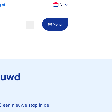
NL
.nl
Menu
ouwd
25 een nieuwe stap in de