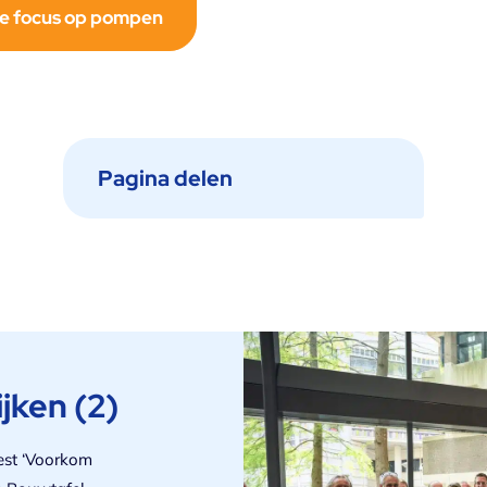
ze focus op pompen
jken (2)
est ‘Voorkom