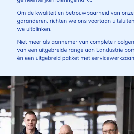
Om de kwaliteit en betrouwbaarheid van onze 
garanderen, richten we ons voortaan uitsluit
we uitblinken.
Niet meer als aannemer van complete rioolgem
van een uitgebreide range aan Landustrie po
én een uitgebreid pakket met servicewerkza