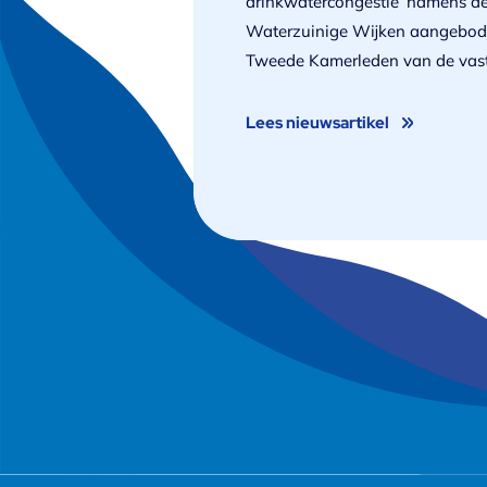
drinkwatercongestie’ namens d
Waterzuinige Wijken aangebod
Tweede Kamerleden van de vas
Volkshuisvesting en Ruimtelijke
Infrastructuur & Waterstaat.
Lees nieuwsartikel