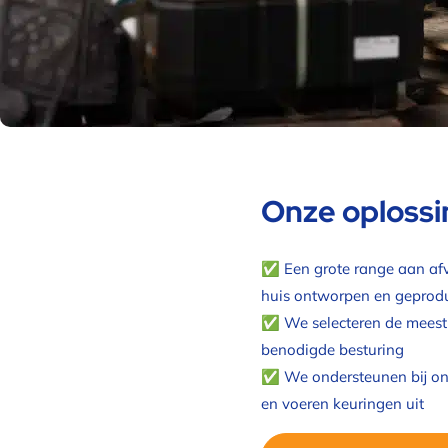
Onze oploss
✅ Een grote range aan af
huis ontworpen en geprod
✅ We selecteren de meest
benodigde besturing
✅ We ondersteunen bij ond
en voeren keuringen uit