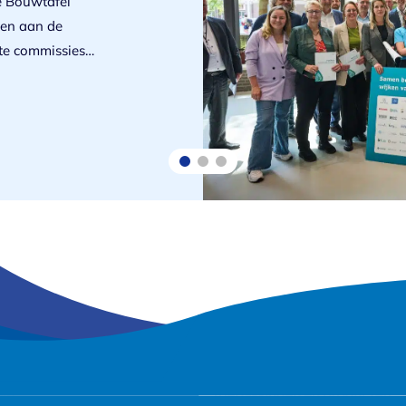
e Bouwtafel
en aan de
te commissies
 Ordening en