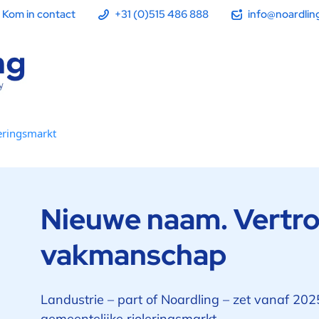
Kom in contact
+31 (0)515 486 888
info@noardling
leringsmarkt
Nieuwe naam. Vertr
vakmanschap
Landustrie – part of Noardling – zet vanaf 20
gemeentelijke rioleringsmarkt.