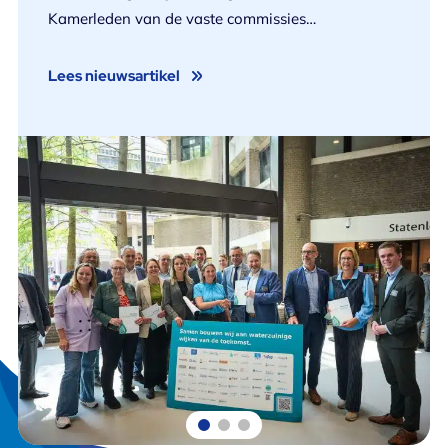
Kamerleden van de vaste commissies
Volkshuisvesting en Ruimtelijke Ordening en
Infrastructuur & Waterstaat.
Lees nieuwsartikel